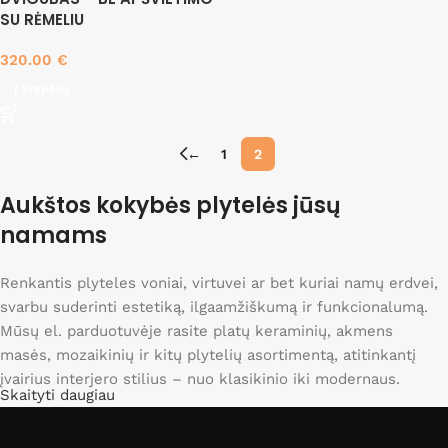
SU RĖMELIU
320.00
€
Į krepšelį
←
1
2
Aukštos kokybės plytelės jūsų
namams
Renkantis plyteles voniai, virtuvei ar bet kuriai namų erdvei,
svarbu suderinti estetiką, ilgaamžiškumą ir funkcionalumą.
Mūsų el. parduotuvėje rasite platų keraminių, akmens
masės, mozaikinių ir kitų plytelių asortimentą, atitinkantį
įvairius interjero stilius – nuo klasikinio iki modernaus.
Skaityti daugiau
Siūlome drėgmei atsparias vonios plyteles, karščiui atsparias
virtuvines plyteles bei ypač tvirtas grindų plyteles, kurios