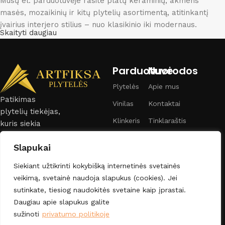
Mūsų el. parduotuvėje rasite platų keraminių, akmens
masės, mozaikinių ir kitų plytelių asortimentą, atitinkantį
įvairius interjero stilius – nuo klasikinio iki modernaus.
Skaityti daugiau
Siūlome drėgmei atsparias vonios plyteles, karščiui
atsparias virtuvines plyteles bei ypač tvirtas grindų plyteles,
Parduotuvė
Nuorodos
kurios idealiai tinka intensyvaus naudojimo zonoms. Mūsų
kolekcijoje taip pat rasite matines, blizgias, reljefines ir
Plytelės
Apie mus
įvairių spalvų bei raštų plyteles, kurios padės sukurti unikalų
Patikimas
Vinilas
Kontaktai
dizainą.
plytelių tiekėjas,
Klinkeris
Tinklaraštis
kuris siekia
Kodėl verta rinktis mus?
užtikrinti platų
Vonios
Privatumo politika
Slapukai
įranga
pasirinkimą,
✅ Platus pasirinkimas
Taisyklės ir sąlygos
konkurencingas
✅ Greitas pristatymas
Siekiant užtikrinti kokybišką internetinės svetainės
kainas ir
✅ Konkurencingos kainos
veikimą, svetainė naudoja slapukus (cookies). Jei
profesionalų
✅ Aukščiausia kokybė
sutinkate, tiesiog naudokitės svetaine kaip įprastai.
aptarnavimą
Daugiau apie slapukus galite
Apsilankykite mūsų kataloge ir raskite idealias plyteles savo
sužinoti
privatumo politikoje
namams!