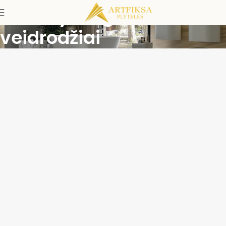
Netaisyklingos formos
veidrodžiai