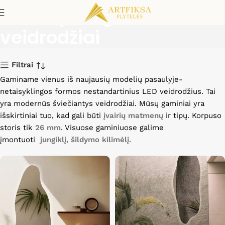
Netaisyklingos formos
veidrodžiai
Filtrai
Gaminame vienus iš naujausių modelių pasaulyje-
netaisyklingos formos nestandartinius LED veidrodžius. Tai
yra modernūs šviečiantys veidrodžiai. Mūsų gaminiai yra
išskirtiniai tuo, kad gali būti
įvairių matmenų
ir tipų. Korpuso
storis tik
26 mm
. Visuose gaminiuose galime
įmontuoti
jungiklį, šildymo kilimėlį.