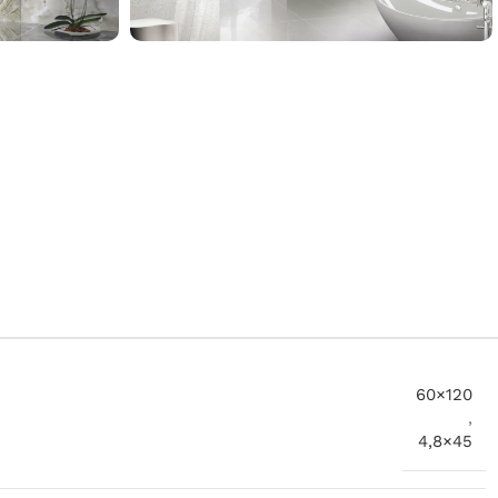
60×120
,
4,8×45