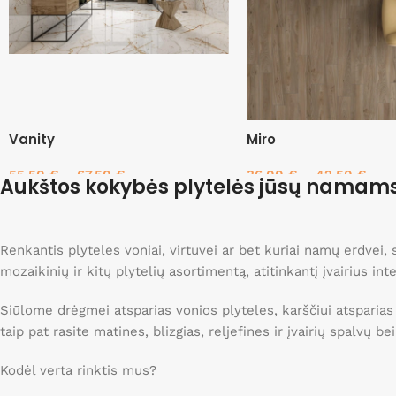
Vanity
Miro
55.50
€
–
67.50
€
36.00
€
–
42.50
€
Aukštos kokybės plytelės jūsų namam
Pasirinkti savybes
Pasirinkti savybes
Renkantis plyteles voniai, virtuvei ar bet kuriai namų erdvei
mozaikinių ir kitų plytelių asortimentą, atitinkantį įvairius int
Siūlome drėgmei atsparias vonios plyteles, karščiui atsparias
taip pat rasite matines, blizgias, reljefines ir įvairių spalvų b
Kodėl verta rinktis mus?