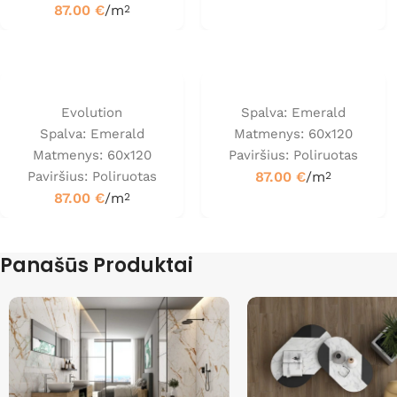
87.00
€
/m
2
Evolution
Spalva: Emerald
Spalva: Emerald
Matmenys: 60x120
Matmenys: 60x120
Paviršius: Poliruotas
Paviršius: Poliruotas
87.00
€
/m
2
87.00
€
/m
2
Panašūs Produktai