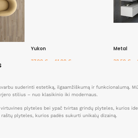
Yukon
Metal
37.00
€
–
41.00
€
38.50
€
–
s
Pasirinkti savybes
Pasirinkti 
, svarbu suderinti estetiką, ilgaamžiškumą ir funkcionalumą. 
erjero stilius – nuo klasikinio iki modernaus.
 virtuvines plyteles bei ypač tvirtas grindų plyteles, kurios 
ei raštų plyteles, kurios padės sukurti unikalų dizainą.