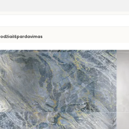
rodžiai
Išpardavimas