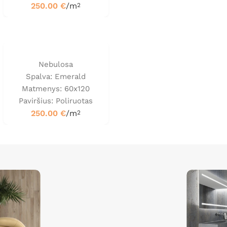
250.00
€
/m
2
Nebulosa
Spalva: Emerald
Matmenys: 60x120
Paviršius: Poliruotas
250.00
€
/m
2