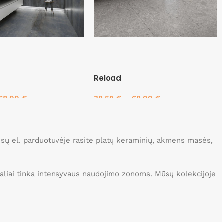
Reload
68.00
€
38.50
€
–
68.00
€
savybes
Pasirinkti savybes
Mūsų el. parduotuvėje rasite platų keraminių, akmens masės,
idealiai tinka intensyvaus naudojimo zonoms. Mūsų kolekcijoje