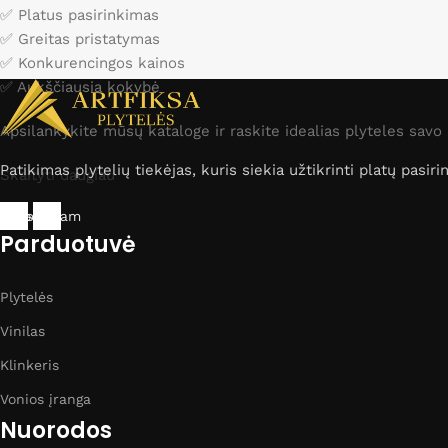
✅ Platus pasirinkimas
✅ Greitas pristatymas
✅ Konkurencingos kainos
✅ Aukščiausia kokybė
Apsilankykite mūsų kataloge ir raskite idealias plyteles sav
Patikimas plytelių tiekėjas, kuris siekia užtikrinti platų pas
Skaityti daugiau
cebook
Instagram
Parduotuvė
Plytelės
Vinilas
Klinkeris
Vonios įranga
Nuorodos