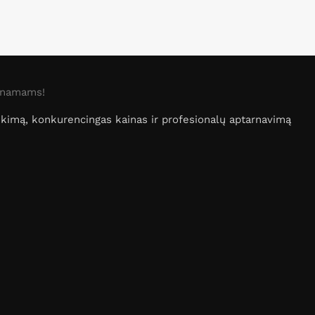
o namams!
irinkimą, konkurencingas kainas ir profesionalų aptarnavimą