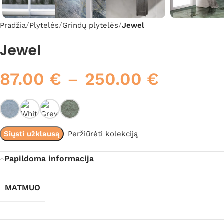
Pradžia
Plytelės
Grindų plytelės
Jewel
Jewel
87.00
€
–
250.00
€
Siųsti užklausą
Peržiūrėti kolekciją
Papildoma informacija
MATMUO