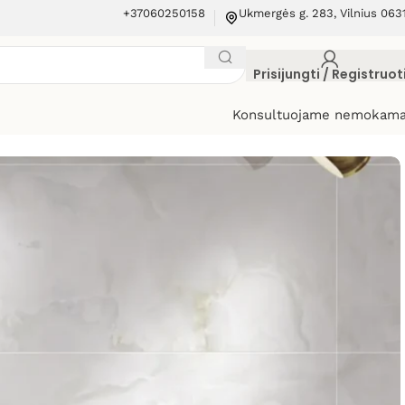
+37060250158
Ukmergės g. 283, Vilnius 063
Prisijungti / Registruot
Konsultuojame nemokama