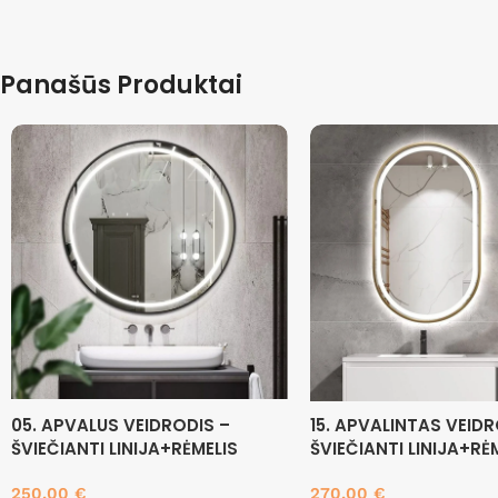
Panašūs Produktai
05. APVALUS VEIDRODIS –
15. APVALINTAS VEIDR
ŠVIEČIANTI LINIJA+RĖMELIS
ŠVIEČIANTI LINIJA+RĖ
250.00
€
270.00
€