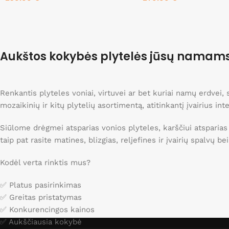
Į krepšelį
Į krepšelį
Aukštos kokybės plytelės jūsų namam
Renkantis plyteles voniai, virtuvei ar bet kuriai namų erdvei
mozaikinių ir kitų plytelių asortimentą, atitinkantį įvairius int
Siūlome drėgmei atsparias vonios plyteles, karščiui atsparias
taip pat rasite matines, blizgias, reljefines ir įvairių spalvų b
Kodėl verta rinktis mus?
✅ Platus pasirinkimas
✅ Greitas pristatymas
✅ Konkurencingos kainos
✅ Aukščiausia kokybė