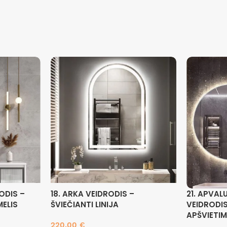
ODIS –
18. ARKA VEIDRODIS –
21. APVAL
MELIS
ŠVIEČIANTI LINIJA
VEIDRODIS
APŠVIETI
220.00
€