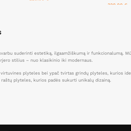
320.00
€
Į krepšelį
Į krepšelį
s
, svarbu suderinti estetiką, ilgaamžiškumą ir funkcionalumą. 
erjero stilius – nuo klasikinio iki modernaus.
 virtuvines plyteles bei ypač tvirtas grindų plyteles, kurios 
ei raštų plyteles, kurios padės sukurti unikalų dizainą.