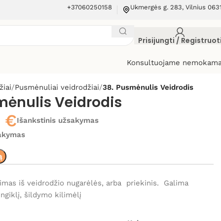
+37060250158
Ukmergės g. 283, Vilnius 063
Prisijungti / Registruot
Konsultuojame nemokama
žiai
Pusmėnuliai veidrodžiai
38. Pusmėnulis Veidrodis
mėnulis Veidrodis
0
€
Išankstinis užsakymas
sakymas
ą
imas iš veidrodžio nugarėlės, arba priekinis. Galima
giklį, šildymo kilimėlį