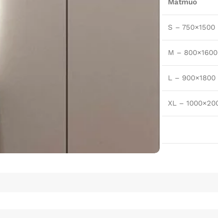
Matmuo
S – 750×1500
M – 800×1600
L – 900×1800
XL – 1000×20