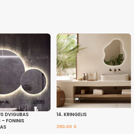
US DVIGUBAS
14. KRINGELIS
 – FONINIS
MAS
290.00
€