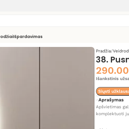
rodžiai
Išpardavimas
Pradžia
Veidrod
38. Pus
290.0
Išankstinis už
Siųsti užklaus
Aprašymas
Apšvietimas gal
komplektuoti jun