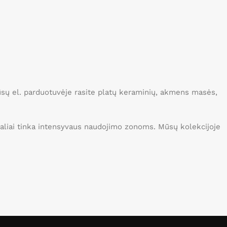
Į krepšelį
Mūsų el. parduotuvėje rasite platų keraminių, akmens masės,
idealiai tinka intensyvaus naudojimo zonoms. Mūsų kolekcijoje