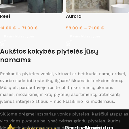
Reef
Aurora
14.00
€
–
71.00
€
58.00
€
–
71.00
€
Pasirinkti savybes
Pasirinkti savybes
Aukštos kokybės plytelės jūsų
namams
Renkantis plyteles voniai, virtuvei ar bet kuriai namų erdvei,
svarbu suderinti estetiką, ilgaamžiškumą ir funkcionalumą.
Mūsų el. parduotuvėje rasite platų keraminių, akmens
masės, mozaikinių ir kitų plytelių asortimentą, atitinkantį
įvairius interjero stilius – nuo klasikinio iki modernaus.
Siūlome drėgmei atsparias vonios plyteles, karščiui atsparias
virtuvines plyteles bei ypač tvirtas grindų plyteles, kurios
Parduotuvė
Nuorodos
idealiai tinka intensyvaus naudojimo zonoms. Mūsų