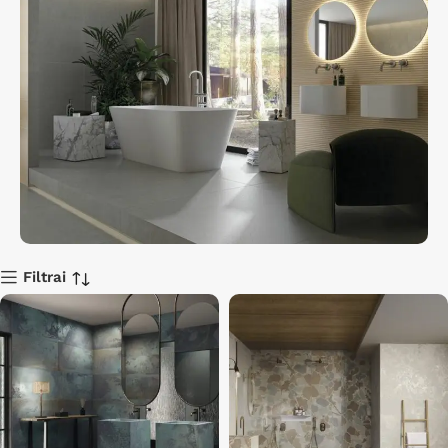
Filtrai
Išpardavimas
Nuolaidos iki 40%
Apsipirkti