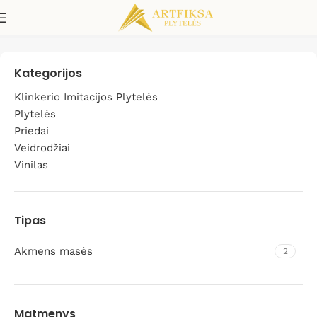
Honed
Kategorijos
Klinkerio Imitacijos Plytelės
Plytelės
Priedai
Veidrodžiai
Vinilas
Tipas
Akmens masės
2
Matmenys