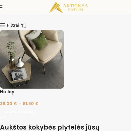
60x120 20mm
Filtrai
Halley
36.00
€
–
81.50
€
Pasirinkti savybes
Aukštos kokybės plytelės jūsų