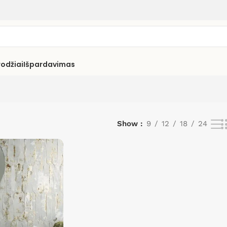
rodžiai
Išpardavimas
Show
9
12
18
24