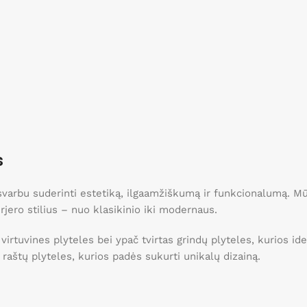
s
, svarbu suderinti estetiką, ilgaamžiškumą ir funkcionalumą. 
erjero stilius – nuo klasikinio iki modernaus.
 virtuvines plyteles bei ypač tvirtas grindų plyteles, kurios 
ei raštų plyteles, kurios padės sukurti unikalų dizainą.