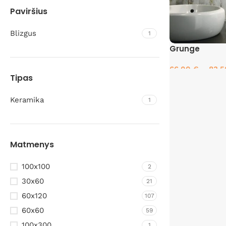
Paviršius
Blizgus
1
Grunge
66.00
€
–
83.
Tipas
Pasirinkti savyb
Keramika
1
Matmenys
100x100
2
30x60
21
60x120
107
60x60
59
100x300
1