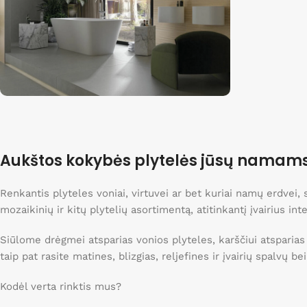
20x20
2
22,5x28,5
1
23,2x26,7
1
24,2x23,8
1
24x27,5
1
25x150
5
Išpardavimas
28,2x28,2
1
Nuolaidos iki 40%
29,5x29,5
1
Aukštos kokybės plytelės jūsų namam
30,2x30,5
Apsipirkti
1
30x120
5
Renkantis plyteles voniai, virtuvei ar bet kuriai namų erdvei
30x30
mozaikinių ir kitų plytelių asortimentą, atitinkantį įvairius int
8
30x30,3
1
Siūlome drėgmei atsparias vonios plyteles, karščiui atsparias
30x31
1
taip pat rasite matines, blizgias, reljefines ir įvairių spalvų b
30x31,5
1
Kodėl verta rinktis mus?
30x90
4