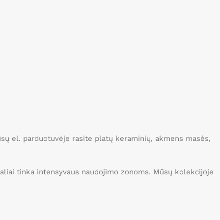
Mūsų el. parduotuvėje rasite platų keraminių, akmens masės,
idealiai tinka intensyvaus naudojimo zonoms. Mūsų kolekcijoje