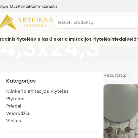
Apie Mus
Kontaktai
Tinklaraštis
4,3x24,3
radinis
Plytelės
Vinilas
Klinkerio Imitacijos Plytelės
Priedai
Veid
Rezultatų: 1
Kategorijos
Klinkerio Imitacijos Plytelės
Plytelės
Priedai
Veidrodžiai
Vinilas