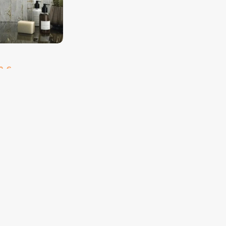
50
€
es