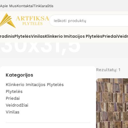
Apie Mus
Kontaktai
Tinklaraštis
30x31,5
radinis
Plytelės
Vinilas
Klinkerio Imitacijos Plytelės
Priedai
Veid
Rezultatų: 1
Kategorijos
Klinkerio Imitacijos Plytelės
Plytelės
Priedai
Veidrodžiai
Vinilas