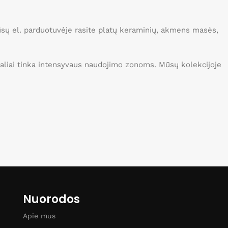
Mūsų el. parduotuvėje rasite platų keraminių, akmens masės,
idealiai tinka intensyvaus naudojimo zonoms. Mūsų kolekcijoje
Nuorodos
Apie mus