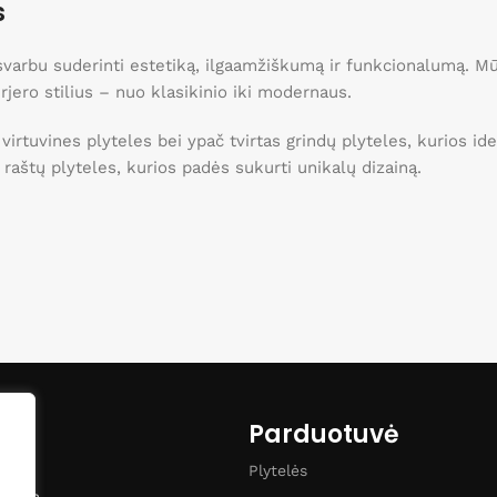
s
, svarbu suderinti estetiką, ilgaamžiškumą ir funkcionalumą. 
erjero stilius – nuo klasikinio iki modernaus.
 virtuvines plyteles bei ypač tvirtas grindų plyteles, kurios 
ei raštų plyteles, kurios padės sukurti unikalų dizainą.
o namams!
Parduotuvė
Plytelės