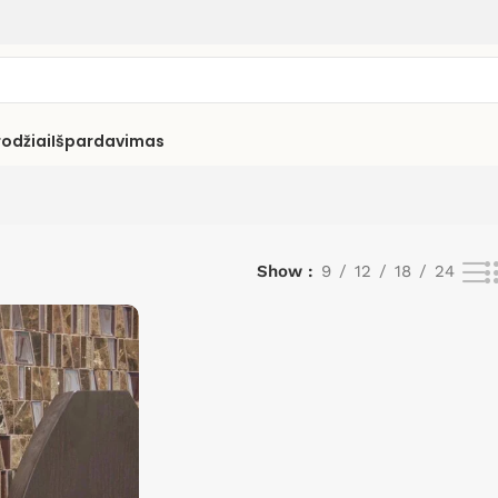
rodžiai
Išpardavimas
Show
9
12
18
24