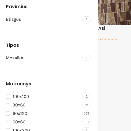
Paviršius
Blizgus
1
Asi
230.00
€
Tipas
Pasirinkti savyb
Mozaika
1
Matmenys
100x100
2
30x60
21
60x120
107
60x60
59
100x300
1