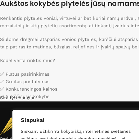
Aukštos kokybės plytelės jūsų namam
20x20
2
Apsipirkti
22,5x28,5
1
Renkantis plyteles voniai, virtuvei ar bet kuriai namų erdvei
23,2x26,7
1
mozaikinių ir kitų plytelių asortimentą, atitinkantį įvairius int
24,2x23,8
1
Siūlome drėgmei atsparias vonios plyteles, karščiui atsparias
24x27,5
1
taip pat rasite matines, blizgias, reljefines ir įvairių spalvų b
25x150
5
28,2x28,2
1
Kodėl verta rinktis mus?
29,5x29,5
1
✅ Platus pasirinkimas
30,2x30,5
1
✅ Greitas pristatymas
30x120
5
✅ Konkurencingos kainos
30x30
8
✅ Aukščiausia kokybė
Skaityti daugiau
30x30,3
1
Apsilankykite mūsų kataloge ir raskite idealias plyteles sav
30x31
1
Slapukai
30x90
4
31.6x31.6
9
Siekiant užtikrinti kokybišką internetinės svetainės
veikimą, svetainė naudoja slapukus (cookies). Jei