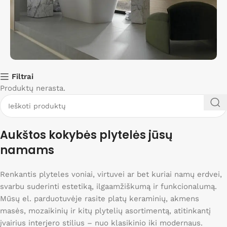
Filtrai
Išpardavimas
Produktų nerasta.
Nuolaidos iki 40%
Apsipirkti
Aukštos kokybės plytelės jūsų
namams
Renkantis plyteles voniai, virtuvei ar bet kuriai namų erdvei,
svarbu suderinti estetiką, ilgaamžiškumą ir funkcionalumą.
Mūsų el. parduotuvėje rasite platų keraminių, akmens
masės, mozaikinių ir kitų plytelių asortimentą, atitinkantį
įvairius interjero stilius – nuo klasikinio iki modernaus.